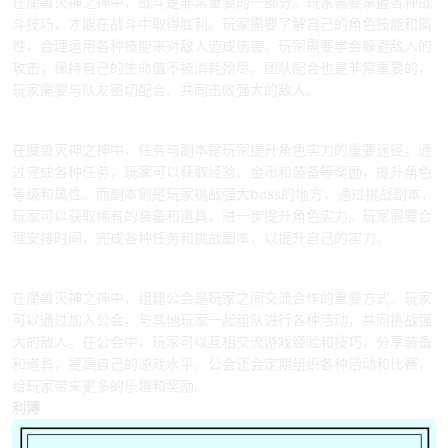
在魔兽灭神之神中，战斗是非常重要的一部分。玩家需要掌握各种战
斗技巧，才能在战斗中取得胜利。玩家需要了解自己的角色技能和属
性，合理运用各种技能来对敌人造成伤害。玩家需要学会躲避敌人的
攻击，保持自己的生命值不被消耗殆尽。团队配合也是非常重要的，
玩家需要与队友密切配合，共同击败强大的敌人。
3. 完成任务与副本
在魔兽灭神之神中，任务与副本是玩家提升角色实力的重要途径。通
过完成各种任务，玩家可以获取经验、金币和装备等奖励，提升角色
等级和属性。而副本则是玩家挑战强大boss的地方，通过挑战副本，
玩家可以获取稀有的装备和道具，进一步提升角色实力。玩家需要合
理安排时间，完成各种任务和挑战副本，以提升自己的实力。
4. 组建公会与交流合作
在魔兽灭神之神中，组建公会是玩家之间交流合作的重要方式。玩家
可以通过加入公会，与其他玩家一起组队进行各种活动，共同挑战强
大的敌人。在公会中，玩家可以互相交流游戏经验和技巧，分享装备
和道具，提高自己的游戏水平。公会还会定期组织各种活动和比赛，
给玩家带来更多的乐趣和奖励。
利博