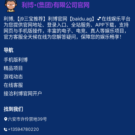
利博,【j9三宝推荐】利博官网【baidu.ag】💕在线娱乐平台
为您提供官网地址、登录入口、全站服务、APP下载，支持
网页与手机版操作，丰富的电子、电竞、真人等娱乐项目，
官方客服全天候在线为您解答疑问，保障您的娱乐畅享！
导航
手机版利博
精品项目
游戏动态
在线客服
接洽利博官网开户
找到我们
六安市许伶禁地39号
+13594780220