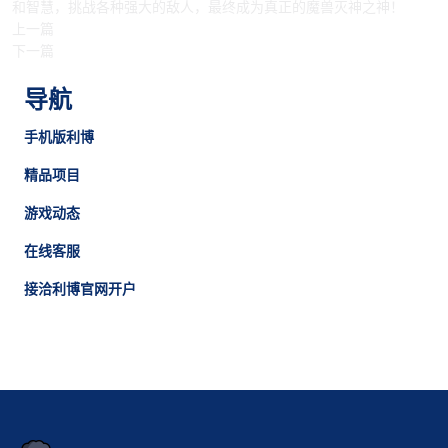
和智慧，挑战各种强大的敌人，最终成为真正的魔兽灭神之神！
上一篇
下一篇
导航
手机版利博
精品项目
游戏动态
在线客服
接洽利博官网开户