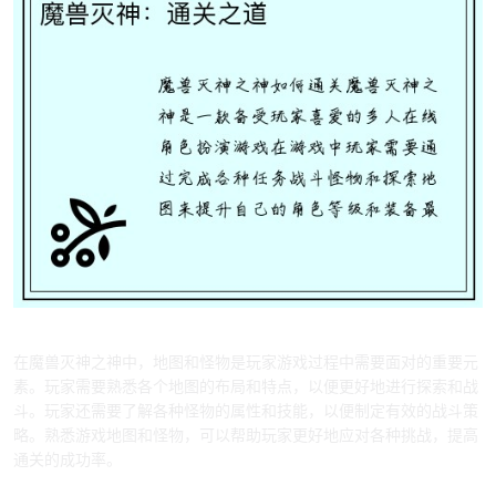
5. 熟悉游戏地图与怪物
在魔兽灭神之神中，地图和怪物是玩家游戏过程中需要面对的重要元
素。玩家需要熟悉各个地图的布局和特点，以便更好地进行探索和战
斗。玩家还需要了解各种怪物的属性和技能，以便制定有效的战斗策
略。熟悉游戏地图和怪物，可以帮助玩家更好地应对各种挑战，提高
通关的成功率。
6. 不断提升装备与技能